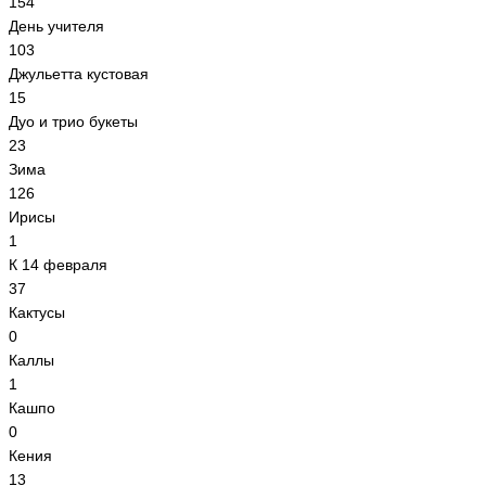
154
День учителя
103
Джульетта кустовая
15
Дуо и трио букеты
23
Зима
126
Ирисы
1
К 14 февраля
37
Кактусы
0
Каллы
1
Кашпо
0
Кения
13