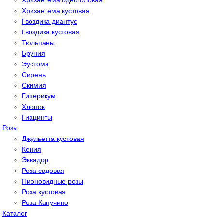
Хризантема одноголовая
Хризантема кустовая
Гвоздика диантус
Гвоздика кустовая
Тюльпаны
Бруния
Эустома
Сирень
Скимия
Гиперикум
Хлопок
Гиацинты
Розы
Джульетта кустовая
Кения
Эквадор
Роза садовая
Пионовидные розы
Роза кустовая
Роза Капучино
Каталог