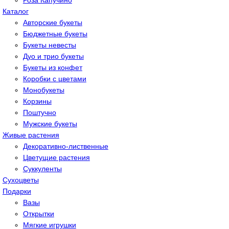
Роза Капучино
Каталог
Авторские букеты
Бюджетные букеты
Букеты невесты
Дуо и трио букеты
Букеты из конфет
Коробки с цветами
Монобукеты
Корзины
Поштучно
Мужские букеты
Живые растения
Декоративно-лиственные
Цветущие растения
Суккуленты
Сухоцветы
Подарки
Вазы
Открытки
Мягкие игрушки