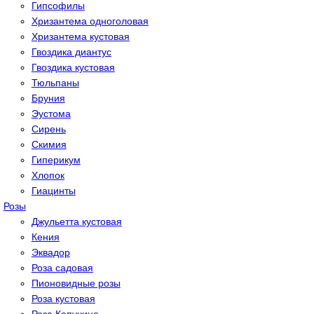
Гипсoфилы
Хризантема одноголовая
Хризантема кустовая
Гвоздика диантус
Гвоздика кустовая
Тюльпаны
Бруния
Эустома
Сирень
Скимия
Гиперикум
Хлопок
Гиацинты
Розы
Джульетта кустовая
Кения
Эквадор
Роза садовая
Пионовидные розы
Роза кустовая