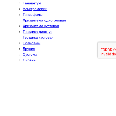
Танацетум
Альстромерии
Гипсoфилы
Хризантема одноголовая
Хризантема кустовая
Гвоздика диантус
Гвоздика кустовая
Тюльпаны
Бруния
Эустома
Сирень
Скимия
Гиперикум
Хлопок
Гиацинты
Розы
Джульетта кустовая
Кения
Эквадор
Роза садовая